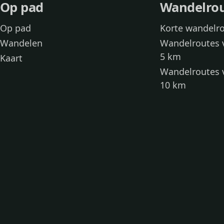
Op pad
Wandelro
Op pad
Korte wandelr
Wandelen
Wandelroutes 
5 km
Kaart
Wandelroutes 
10 km
Wandelroutes 
kinderen
Toegankelijke
Wandelen met
Loslooproutes