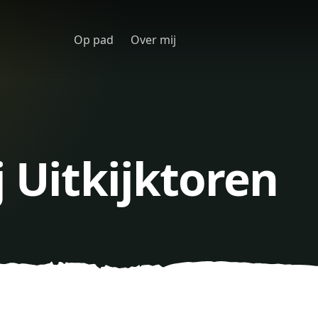
Op pad
Over mij
j Uitkijktoren