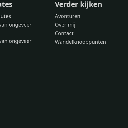
utes
Verder kijken
outes
Avonturen
van ongeveer
Over mij
Contact
van ongeveer
Wandelknooppunten
voor
 wandelroutes
 hond
 honden