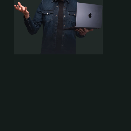
Samen op pad?
ben@beninbeeld.nl
0642458056
Contactpagina