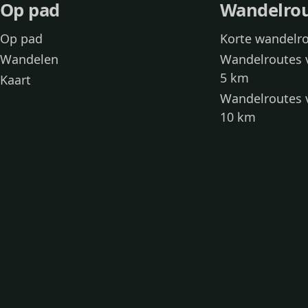
Op pad
Wandelro
Op pad
Korte wandelr
Wandelen
Wandelroutes 
5 km
Kaart
Wandelroutes 
10 km
Wandelroutes 
kinderen
Toegankelijke
Wandelen met
Loslooproutes