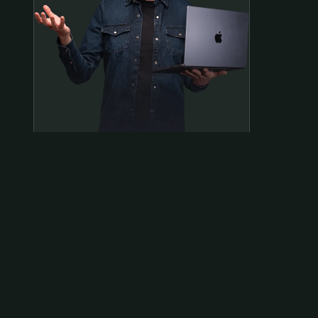
Samen op pad?
ben@beninbeeld.nl
0642458056
Contactpagina