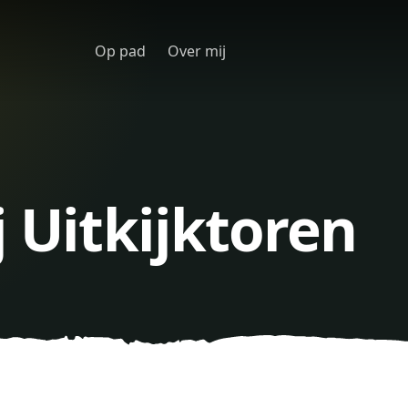
Op pad
Over mij
j Uitkijktoren