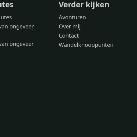
utes
Verder kijken
outes
Avonturen
van ongeveer
Over mij
Contact
van ongeveer
Wandelknooppunten
voor
 wandelroutes
 hond
 honden