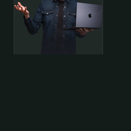
Samen op pad?
ben@beninbeeld.nl
0642458056
Contactpagina