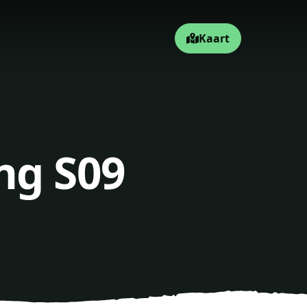
Kaart
ng S09