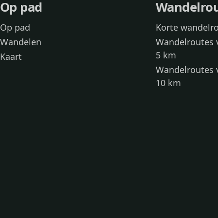
Op pad
Wandelro
Op pad
Korte wandelr
Wandelen
Wandelroutes 
5 km
Kaart
Wandelroutes 
10 km
Wandelroutes 
kinderen
Toegankelijke
Wandelen met
Loslooproutes