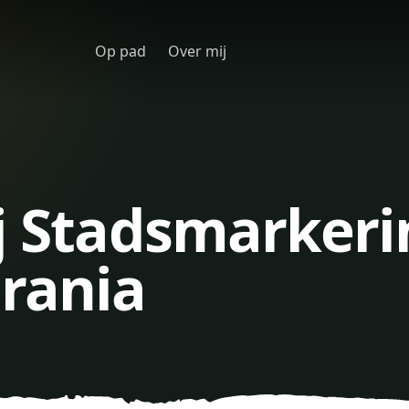
Op pad
Over mij
j Stadsmarkeri
rania