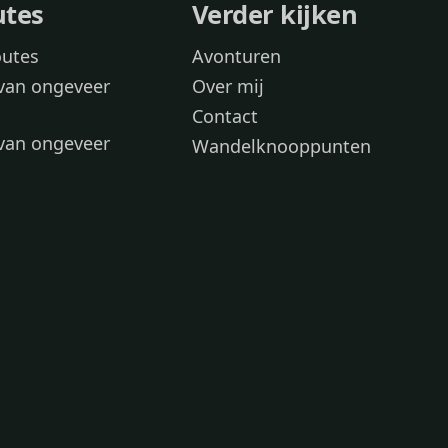
utes
Verder kijken
outes
Avonturen
van ongeveer
Over mij
Contact
van ongeveer
Wandelknooppunten
voor
 wandelroutes
 hond
 honden