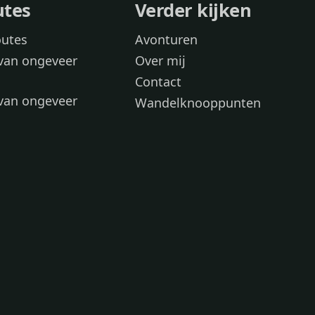
utes
Verder kijken
outes
Avonturen
van ongeveer
Over mij
Contact
van ongeveer
Wandelknooppunten
voor
 wandelroutes
 hond
 honden