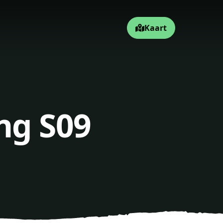
Kaart
ng S09