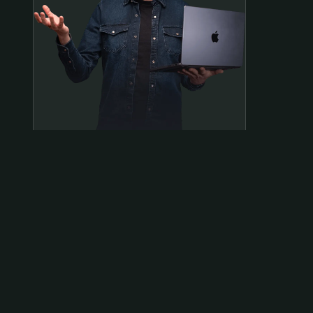
Samen op pad?
ben@beninbeeld.nl
0642458056
Contactpagina