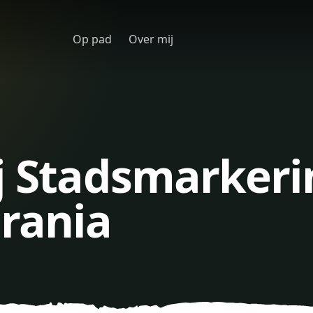
Op pad
Over mij
j Stadsmarkeri
rania