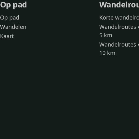
Op pad
Wandelro
Op pad
Korte wandelr
Wandelen
Wandelroutes 
5 km
Kaart
Wandelroutes 
10 km
Wandelroutes 
kinderen
Toegankelijke
Wandelen met
Loslooproutes