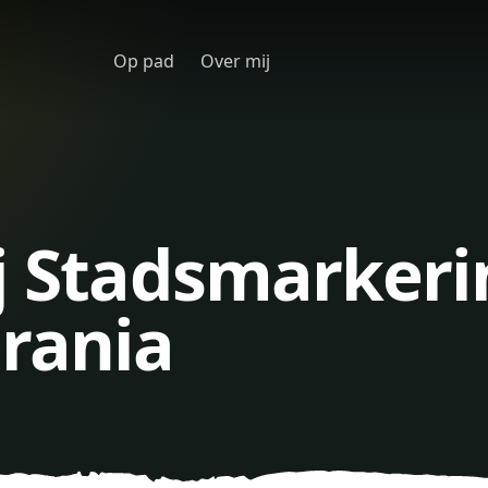
Op pad
Over mij
j Stadsmarkeri
rania