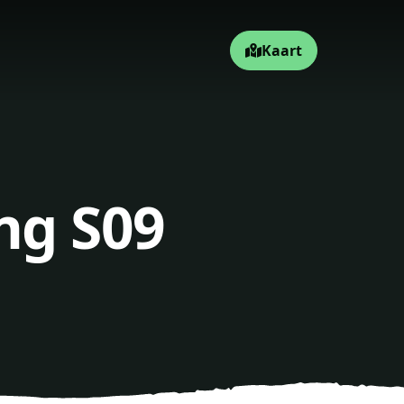
Kaart
ng S09