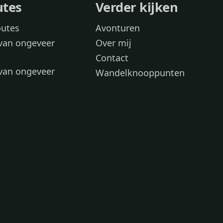
utes
Verder kijken
outes
Avonturen
van ongeveer
Over mij
Contact
van ongeveer
Wandelknooppunten
voor
 wandelroutes
 hond
 honden