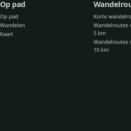
Op pad
Wandelro
Op pad
Korte wandelr
Wandelen
Wandelroutes 
5 km
Kaart
Wandelroutes 
10 km
Wandelroutes 
kinderen
Toegankelijke
Wandelen met
Loslooproutes