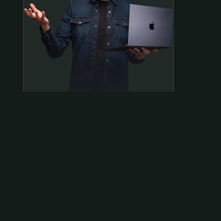
Samen op pad?
ben@beninbeeld.nl
0642458056
Contactpagina