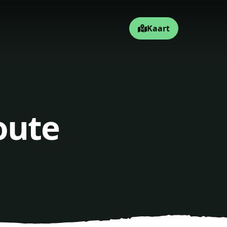
Kaart
oute