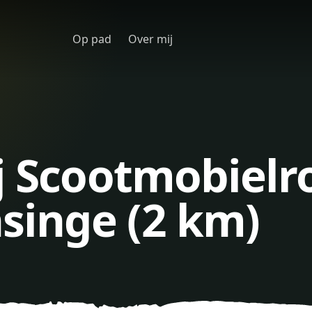
Op pad
Over mij
j Scootmobielr
inge (2 km)