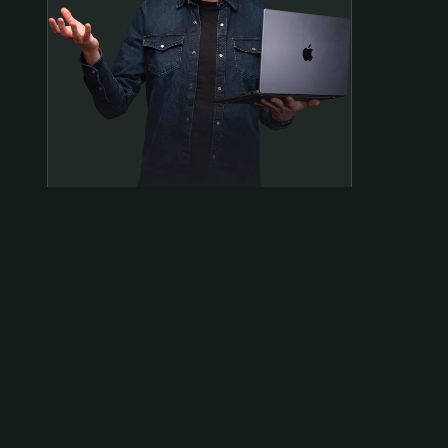
Samen op pad?
ben@beninbeeld.nl
0642458056
Contactpagina