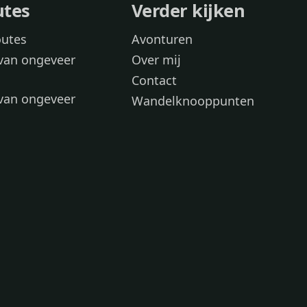
utes
Verder kijken
outes
Avonturen
van ongeveer
Over mij
Contact
van ongeveer
Wandelknooppunten
voor
 wandelroutes
 hond
 honden