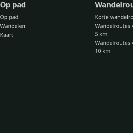
Op pad
Wandelro
Op pad
Korte wandelr
Wandelen
Wandelroutes 
5 km
Kaart
Wandelroutes 
10 km
Wandelroutes 
kinderen
Toegankelijke
Wandelen met
Loslooproutes