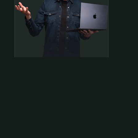
Samen op pad?
ben@beninbeeld.nl
0642458056
Contactpagina