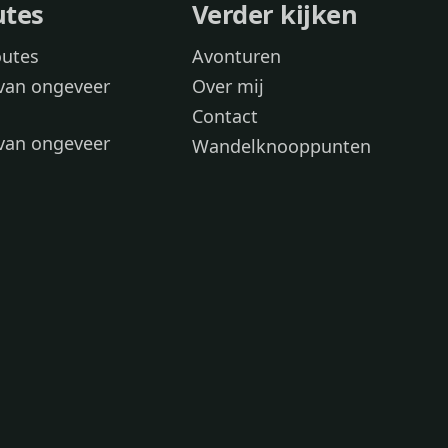
utes
Verder kijken
outes
Avonturen
van ongeveer
Over mij
Contact
van ongeveer
Wandelknooppunten
voor
 wandelroutes
 hond
 honden