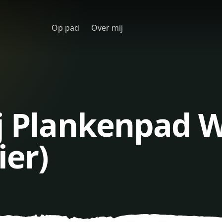
Op pad
Over mij
ij Plankenpad 
ier)