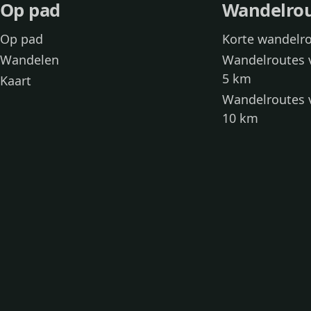
Op pad
Wandelro
Op pad
Korte wandelr
Wandelen
Wandelroutes 
5 km
Kaart
Wandelroutes 
10 km
Wandelroutes 
kinderen
Toegankelijke
Wandelen met
Loslooproutes