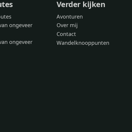
utes
Verder kijken
outes
Avonturen
van ongeveer
Over mij
Contact
van ongeveer
Wandelknooppunten
voor
 wandelroutes
 hond
 honden