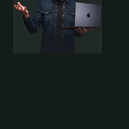
Samen op pad?
ben@beninbeeld.nl
0642458056
Contactpagina