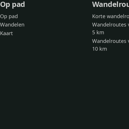
Op pad
Wandelro
Op pad
Korte wandelr
Wandelen
Wandelroutes 
5 km
Kaart
Wandelroutes 
10 km
Wandelroutes 
kinderen
Toegankelijke
Wandelen met
Loslooproutes