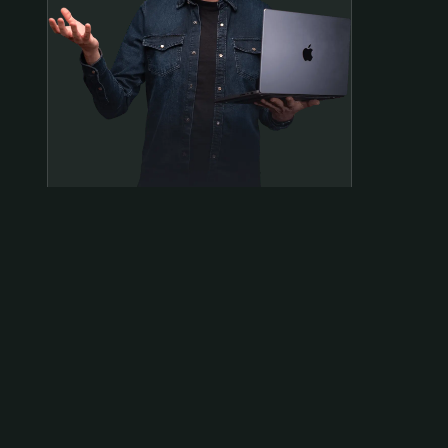
Samen op pad?
ben@beninbeeld.nl
0642458056
Contactpagina