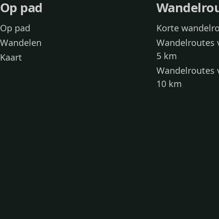
Op pad
Wandelro
Op pad
Korte wandelr
Wandelen
Wandelroutes 
5 km
Kaart
Wandelroutes 
10 km
Wandelroutes 
kinderen
Toegankelijke
Wandelen met
Loslooproutes