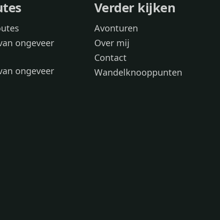
utes
Verder kijken
outes
Avonturen
van ongeveer
Over mij
Contact
van ongeveer
Wandelknooppunten
voor
 wandelroutes
 hond
 honden