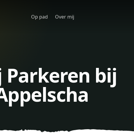
Op pad
Over mij
j Parkeren bij
Appelscha