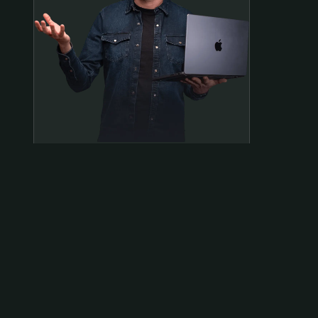
Samen op pad?
ben@beninbeeld.nl
0642458056
Contactpagina