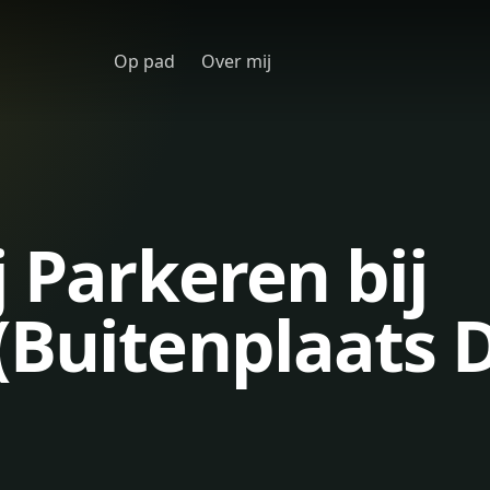
Op pad
Over mij
j Parkeren bij
Buitenplaats D