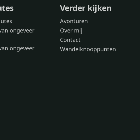
utes
Verder kijken
outes
Avonturen
van ongeveer
Over mij
Contact
van ongeveer
Wandelknooppunten
voor
 wandelroutes
 hond
 honden