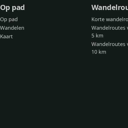
Op pad
Wandelro
Op pad
Korte wandelr
Wandelen
Wandelroutes 
5 km
Kaart
Wandelroutes 
10 km
Wandelroutes 
kinderen
Toegankelijke
Wandelen met
Loslooproutes