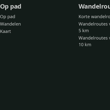
Op pad
Wandelro
Op pad
Korte wandelr
Wandelen
Wandelroutes 
5 km
Kaart
Wandelroutes 
10 km
Wandelroutes 
kinderen
Toegankelijke
Wandelen met
Loslooproutes