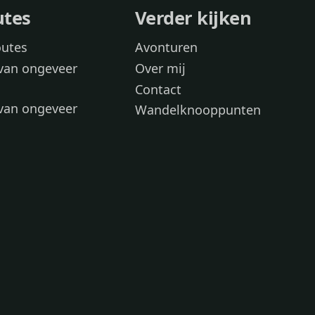
utes
Verder kijken
outes
Avonturen
van ongeveer
Over mij
Contact
van ongeveer
Wandelknooppunten
voor
 wandelroutes
 hond
 honden