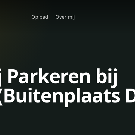
Op pad
Over mij
j Parkeren bij
Buitenplaats D