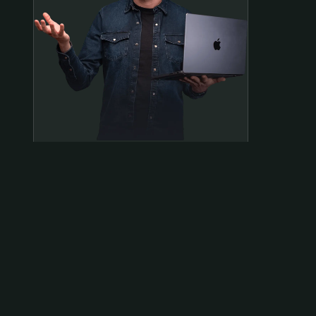
Samen op pad?
ben@beninbeeld.nl
0642458056
Contactpagina