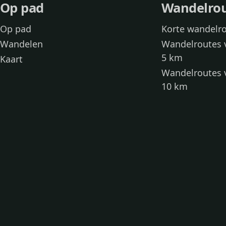
Op pad
Wandelro
Op pad
Korte wandelr
Wandelen
Wandelroutes 
5 km
Kaart
Wandelroutes 
10 km
Wandelroutes 
kinderen
Toegankelijke
Wandelen met
Loslooproutes