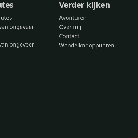
utes
Verder kijken
outes
Avonturen
van ongeveer
Over mij
Contact
van ongeveer
Wandelknooppunten
voor
 wandelroutes
 hond
 honden