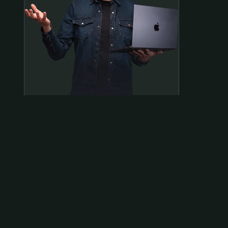
Samen op pad?
ben@beninbeeld.nl
0642458056
Contactpagina