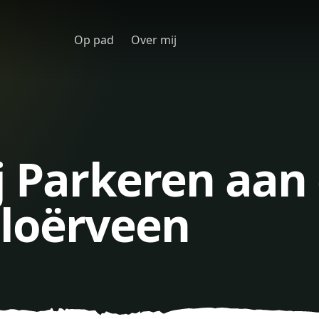
Op pad
Over mij
j Parkeren aan
eloërveen