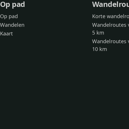
Op pad
Wandelro
Op pad
Korte wandelr
Wandelen
Wandelroutes 
5 km
Kaart
Wandelroutes 
10 km
Wandelroutes 
kinderen
Toegankelijke
Wandelen met
Loslooproutes