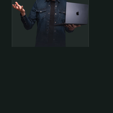
Samen op pad?
ben@beninbeeld.nl
0642458056
Contactpagina