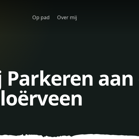
Op pad
Over mij
j Parkeren aan
eloërveen