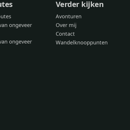
utes
Verder kijken
outes
Avonturen
van ongeveer
Over mij
Contact
van ongeveer
Wandelknooppunten
voor
 wandelroutes
 hond
 honden