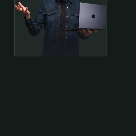
Samen op pad?
ben@beninbeeld.nl
0642458056
Contactpagina