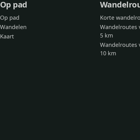
Op pad
Wandelro
Op pad
Korte wandelr
Wandelen
Wandelroutes 
5 km
Kaart
Wandelroutes 
10 km
Wandelroutes 
kinderen
Toegankelijke
Wandelen met
Loslooproutes