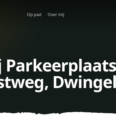
Op pad
Over mij
j Parkeerplaat
ostweg, Dwinge