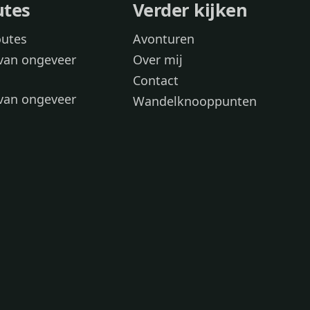
utes
Verder kijken
outes
Avonturen
van ongeveer
Over mij
Contact
van ongeveer
Wandelknooppunten
voor
 wandelroutes
 hond
 honden