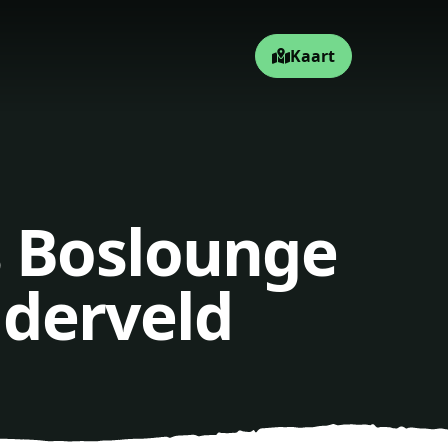
Kaart
s Boslounge
lderveld