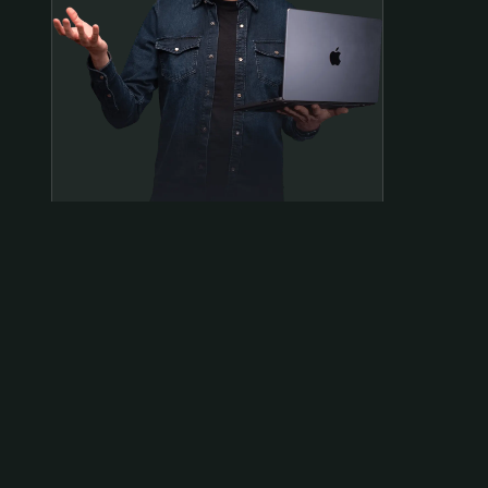
Samen op pad?
ben@beninbeeld.nl
0642458056
Contactpagina