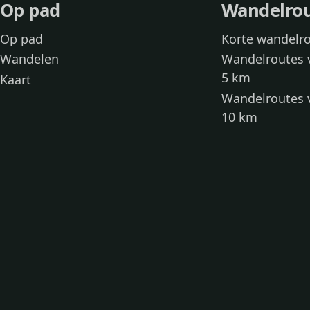
Op pad
Wandelro
Op pad
Korte wandelr
Wandelen
Wandelroutes 
5 km
Kaart
Wandelroutes 
10 km
Wandelroutes 
kinderen
Toegankelijke
Wandelen met
Loslooproutes