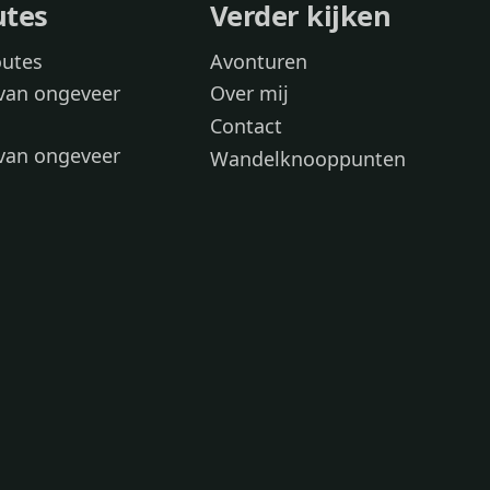
utes
Verder kijken
outes
Avonturen
van ongeveer
Over mij
Contact
van ongeveer
Wandelknooppunten
voor
 wandelroutes
 hond
 honden