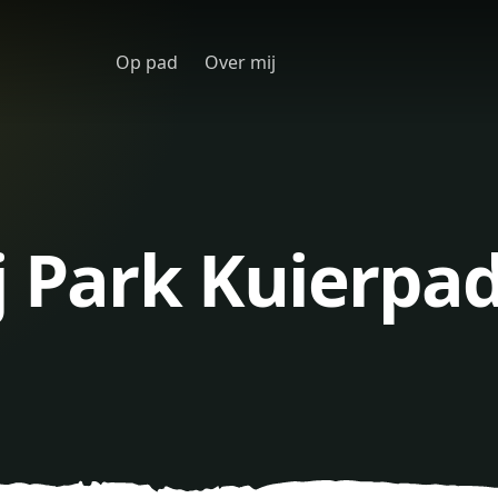
Op pad
Over mij
j Park Kuierpad