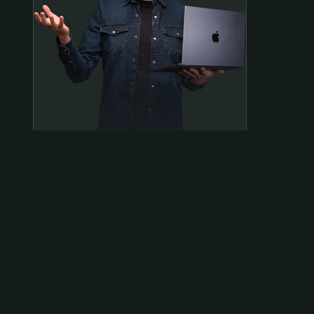
Samen op pad?
ben@beninbeeld.nl
0642458056
Contactpagina