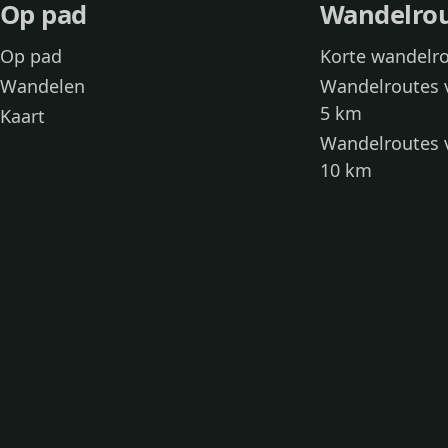
Op pad
Wandelro
Op pad
Korte wandelr
Wandelen
Wandelroutes 
5 km
Kaart
Wandelroutes 
10 km
Wandelroutes 
kinderen
Toegankelijke
Wandelen met
Loslooproutes