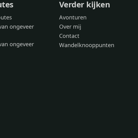
utes
Verder kijken
outes
Avonturen
van ongeveer
Over mij
Contact
van ongeveer
Wandelknooppunten
voor
 wandelroutes
 hond
 honden