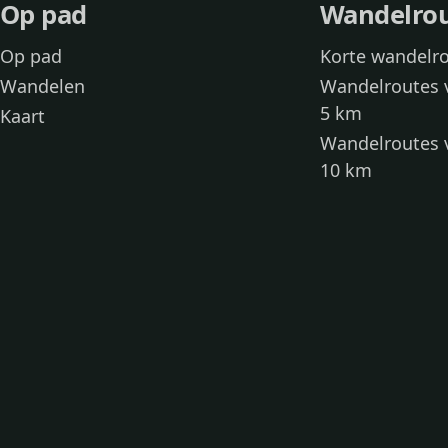
Op pad
Wandelro
Op pad
Korte wandelr
Wandelen
Wandelroutes 
5 km
Kaart
Wandelroutes 
10 km
Wandelroutes 
kinderen
Toegankelijke
Wandelen met
Loslooproutes