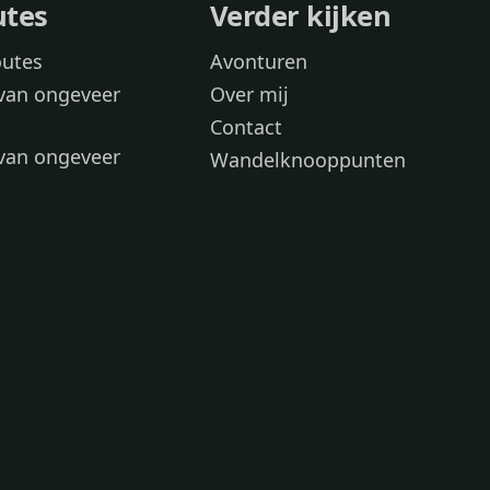
utes
Verder kijken
outes
Avonturen
van ongeveer
Over mij
Contact
van ongeveer
Wandelknooppunten
voor
 wandelroutes
 hond
 honden