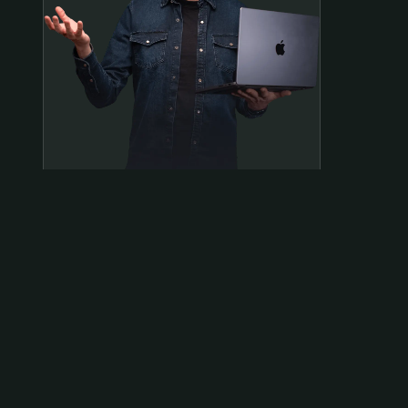
Samen op pad?
ben@beninbeeld.nl
0642458056
Contactpagina