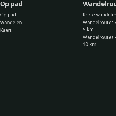
Op pad
Wandelro
Op pad
Korte wandelr
Wandelen
Wandelroutes 
5 km
Kaart
Wandelroutes 
10 km
Wandelroutes 
kinderen
Toegankelijke
Wandelen met
Loslooproutes