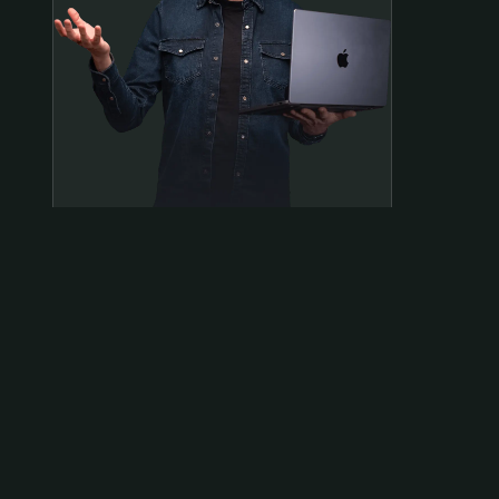
Samen op pad?
ben@beninbeeld.nl
0642458056
Contactpagina