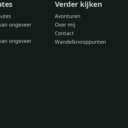
utes
Verder kijken
outes
Avonturen
van ongeveer
Over mij
Contact
van ongeveer
Wandelknooppunten
voor
 wandelroutes
 hond
 honden