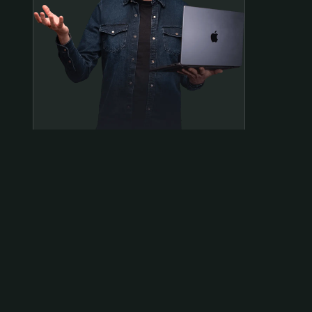
Samen op pad?
ben@beninbeeld.nl
0642458056
Contactpagina