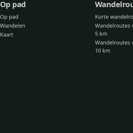
Op pad
Wandelro
Op pad
Korte wandelr
Wandelen
Wandelroutes 
5 km
Kaart
Wandelroutes 
10 km
Wandelroutes 
kinderen
Toegankelijke
Wandelen met
Loslooproutes