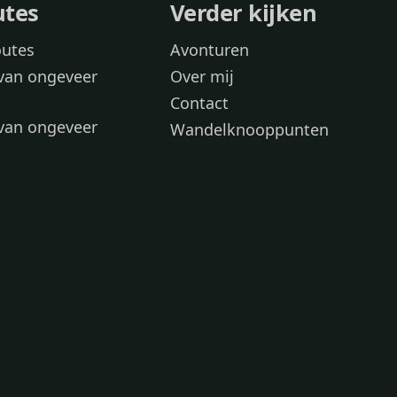
utes
Verder kijken
outes
Avonturen
van ongeveer
Over mij
Contact
van ongeveer
Wandelknooppunten
voor
 wandelroutes
 hond
 honden