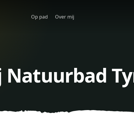
Op pad
Over mij
j Natuurbad Ty