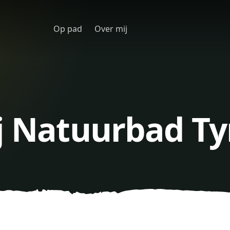
Op pad
Over mij
j Natuurbad Ty