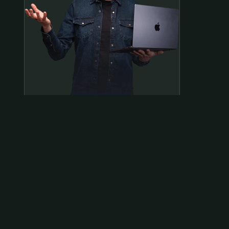
Samen op pad?
ben@beninbeeld.nl
0642458056
Contactpagina