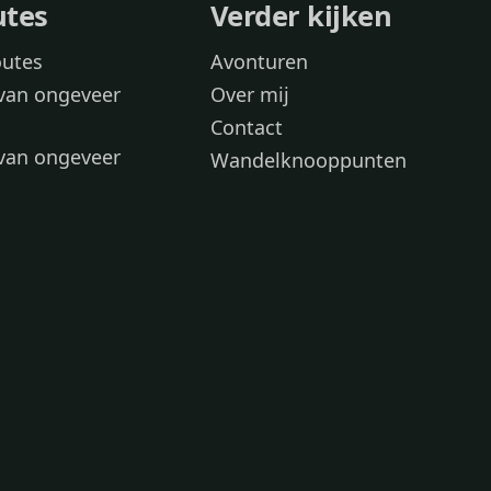
utes
Verder kijken
outes
Avonturen
van ongeveer
Over mij
Contact
van ongeveer
Wandelknooppunten
voor
 wandelroutes
 hond
 honden