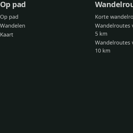
Op pad
Wandelro
Op pad
Korte wandelr
Wandelen
Wandelroutes 
5 km
Kaart
Wandelroutes 
10 km
Wandelroutes 
kinderen
Toegankelijke
Wandelen met
Loslooproutes