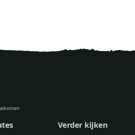
s gekomen
utes
Verder kijken