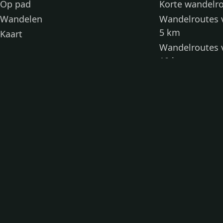
Op pad
Korte wandelr
Wandelen
Wandelroutes 
5 km
Kaart
Wandelroutes 
10 km
Wandelroutes 
kinderen
Toegankelijke
Wandelen met
Loslooproutes
© 2026 Ben in Beeld