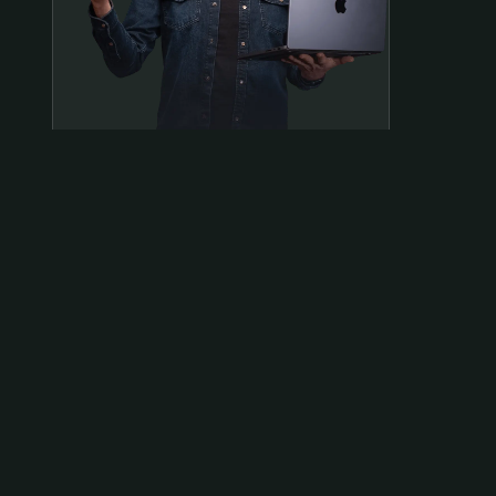
Samen op pad?
ben@beninbeeld.nl
0642458056
Contactpagina