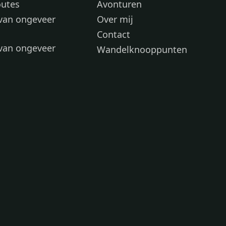
outes
Avonturen
van ongeveer
Over mij
Contact
van ongeveer
Wandelknooppunten
voor
 wandelroutes
 hond
 honden