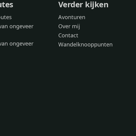
utes
Verder kijken
outes
Avonturen
van ongeveer
Over mij
Contact
van ongeveer
Wandelknooppunten
voor
 wandelroutes
 hond
 honden