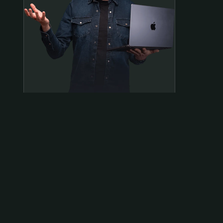
Samen op pad?
ben@beninbeeld.nl
0642458056
Contactpagina