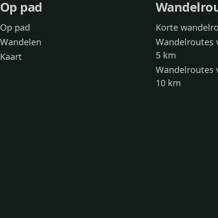
Op pad
Wandelro
Op pad
Korte wandelr
Wandelen
Wandelroutes 
5 km
Kaart
Wandelroutes 
10 km
Wandelroutes 
kinderen
Toegankelijke
Wandelen met
Loslooproutes