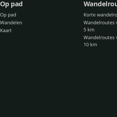
Op pad
Wandelro
Op pad
Korte wandelr
Wandelen
Wandelroutes 
5 km
Kaart
Wandelroutes 
10 km
Wandelroutes 
kinderen
Toegankelijke
Wandelen met
Loslooproutes