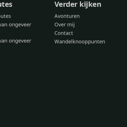
utes
Verder kijken
outes
Avonturen
van ongeveer
Over mij
Contact
van ongeveer
Wandelknooppunten
voor
 wandelroutes
 hond
 honden