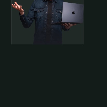
Samen op pad?
ben@beninbeeld.nl
0642458056
Contactpagina