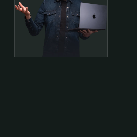
Samen op pad?
ben@beninbeeld.nl
0642458056
Contactpagina