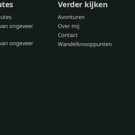
utes
Verder kijken
outes
Avonturen
van ongeveer
Over mij
Contact
van ongeveer
Wandelknooppunten
voor
 wandelroutes
 hond
 honden