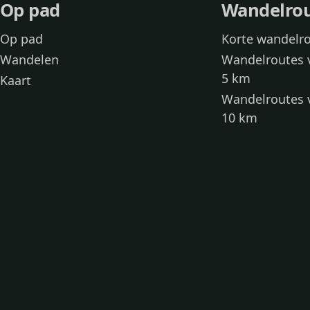
Op pad
Wandelro
Op pad
Korte wandelr
Wandelen
Wandelroutes 
5 km
Kaart
Wandelroutes 
10 km
Wandelroutes 
kinderen
Toegankelijke
Wandelen met
Loslooproutes