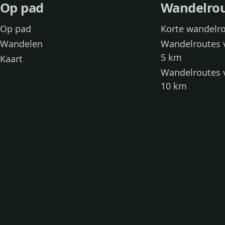
Op pad
Wandelro
Op pad
Korte wandelr
Wandelen
Wandelroutes 
5 km
Kaart
Wandelroutes 
10 km
Wandelroutes 
kinderen
Toegankelijke
Wandelen met
Loslooproutes