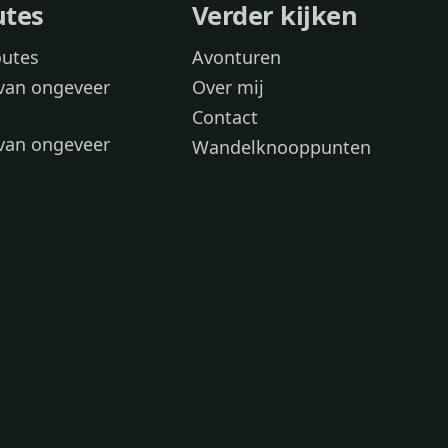
utes
Verder kijken
outes
Avonturen
van ongeveer
Over mij
Contact
van ongeveer
Wandelknooppunten
voor
 wandelroutes
 hond
 honden