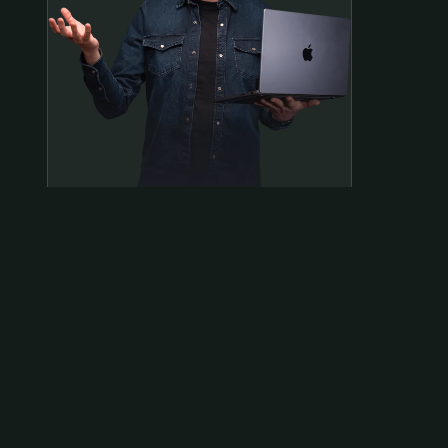
Samen op pad?
ben@beninbeeld.nl
0642458056
Contactpagina