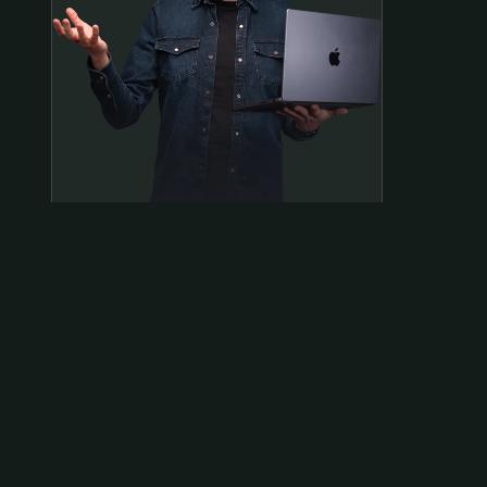
Samen op pad?
ben@beninbeeld.nl
0642458056
Contactpagina