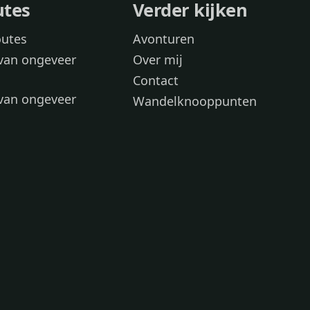
utes
Verder kijken
outes
Avonturen
van ongeveer
Over mij
Contact
van ongeveer
Wandelknooppunten
voor
 wandelroutes
 hond
 honden