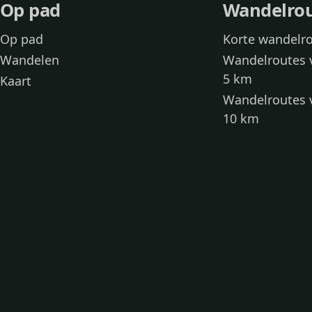
Op pad
Wandelro
Op pad
Korte wandelr
Wandelen
Wandelroutes 
5 km
Kaart
Wandelroutes 
10 km
Wandelroutes 
kinderen
Toegankelijke
Wandelen met
Loslooproutes