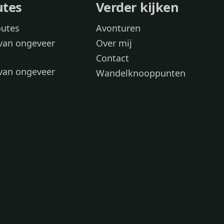
utes
Verder kijken
outes
Avonturen
van ongeveer
Over mij
Contact
van ongeveer
Wandelknooppunten
voor
 wandelroutes
 hond
 honden