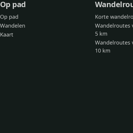
Op pad
Wandelro
Op pad
Korte wandelr
Wandelen
Wandelroutes 
5 km
Kaart
Wandelroutes 
10 km
Wandelroutes 
kinderen
Toegankelijke
Wandelen met
Loslooproutes