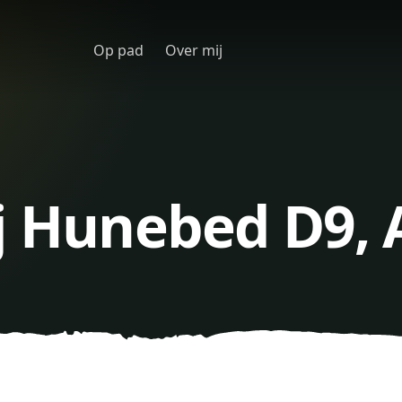
Op pad
Over mij
ij Hunebed D9,