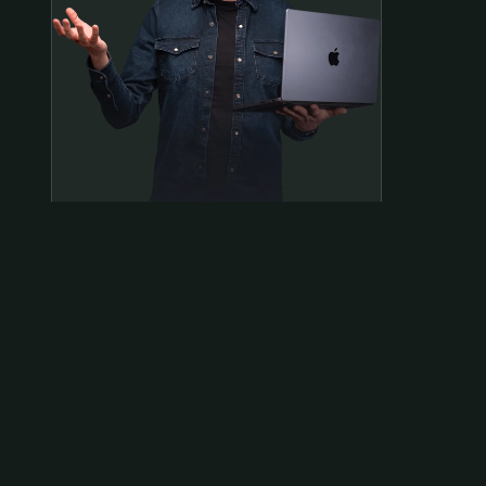
Samen op pad?
ben@beninbeeld.nl
0642458056
Contactpagina