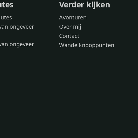
utes
Verder kijken
outes
Avonturen
van ongeveer
Over mij
Contact
van ongeveer
Wandelknooppunten
voor
 wandelroutes
 hond
 honden