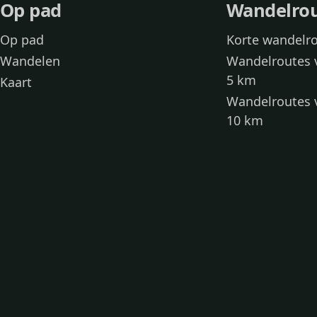
Op pad
Wandelro
Op pad
Korte wandelr
Wandelen
Wandelroutes 
5 km
Kaart
Wandelroutes 
10 km
Wandelroutes 
kinderen
Toegankelijke
Wandelen met
Loslooproutes