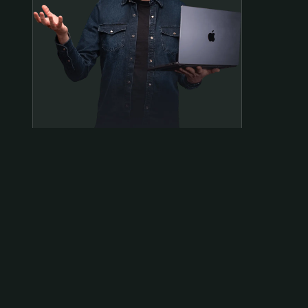
Samen op pad?
ben@beninbeeld.nl
0642458056
Contactpagina