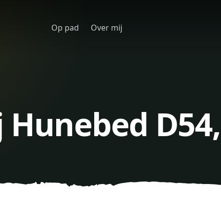
Op pad
Over mij
j Hunebed D54,