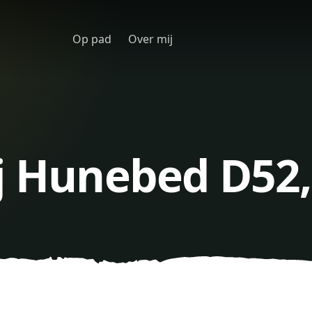
Op pad
Over mij
j Hunebed D52,