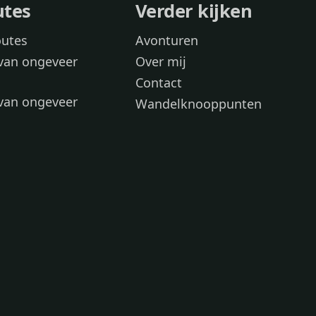
utes
Verder kijken
outes
Avonturen
van ongeveer
Over mij
Contact
van ongeveer
Wandelknooppunten
voor
 wandelroutes
 hond
 honden