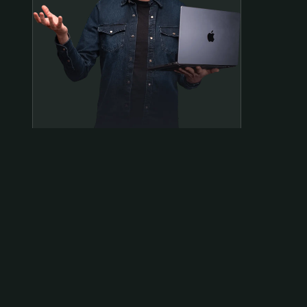
Samen op pad?
ben@beninbeeld.nl
0642458056
Contactpagina