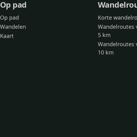
Op pad
Wandelro
Op pad
Korte wandelr
Wandelen
Wandelroutes 
5 km
Kaart
Wandelroutes 
10 km
Wandelroutes 
kinderen
Toegankelijke
Wandelen met
Loslooproutes