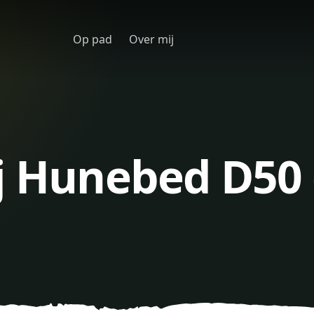
Op pad
Over mij
j Hunebed D50 