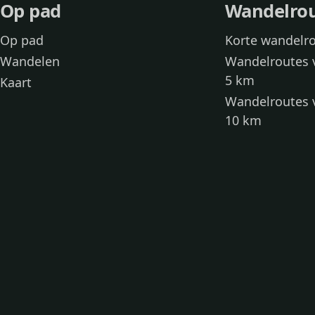
Op pad
Wandelro
Op pad
Korte wandelr
Wandelen
Wandelroutes 
5 km
Kaart
Wandelroutes 
10 km
Wandelroutes 
kinderen
Toegankelijke
Wandelen met
Loslooproutes