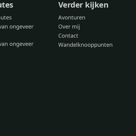
utes
Verder kijken
outes
Avonturen
van ongeveer
Over mij
Contact
van ongeveer
Wandelknooppunten
voor
 wandelroutes
 hond
 honden