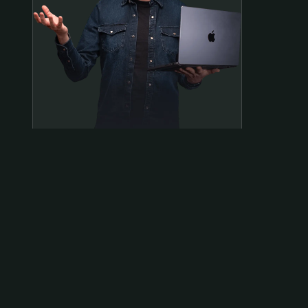
Samen op pad?
ben@beninbeeld.nl
0642458056
Contactpagina