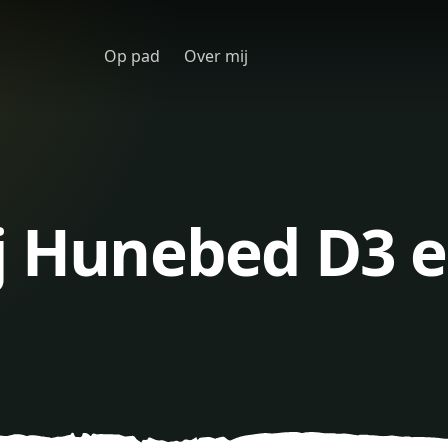
Op pad
Over mij
j Hunebed D3 e