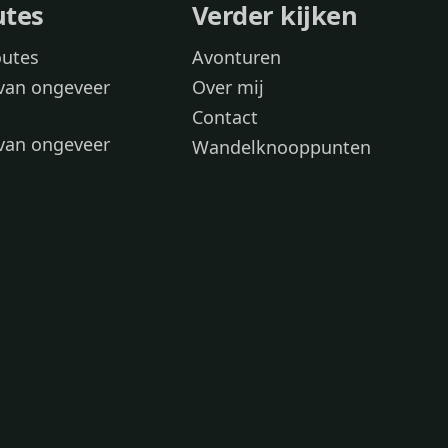
utes
Verder kijken
outes
Avonturen
van ongeveer
Over mij
Contact
van ongeveer
Wandelknooppunten
voor
 wandelroutes
 hond
 honden