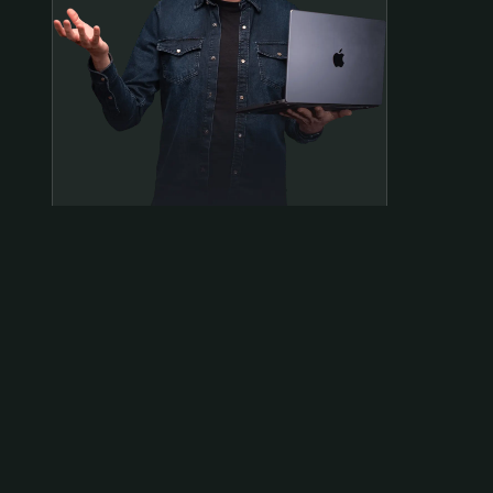
Samen op pad?
ben@beninbeeld.nl
0642458056
Contactpagina