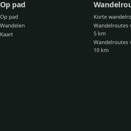
Op pad
Wandelro
Op pad
Korte wandelr
Wandelen
Wandelroutes 
5 km
Kaart
Wandelroutes 
10 km
Wandelroutes 
kinderen
Toegankelijke
Wandelen met
Loslooproutes