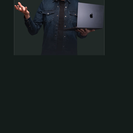
Samen op pad?
ben@beninbeeld.nl
0642458056
Contactpagina