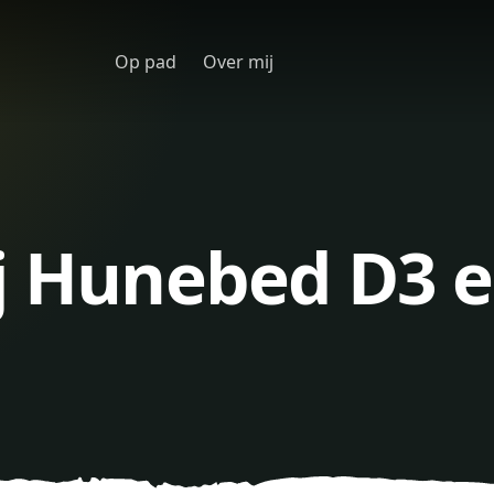
Op pad
Over mij
j Hunebed D3 e