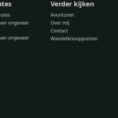
utes
Verder kijken
outes
Avonturen
van ongeveer
Over mij
Contact
van ongeveer
Wandelknooppunten
voor
 wandelroutes
 hond
 honden