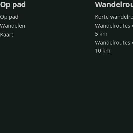
Op pad
Wandelro
Op pad
Korte wandelr
Wandelen
Wandelroutes 
5 km
Kaart
Wandelroutes 
10 km
Wandelroutes 
kinderen
Toegankelijke
Wandelen met
Loslooproutes