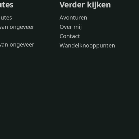
utes
Verder kijken
outes
Avonturen
van ongeveer
Over mij
Contact
van ongeveer
Wandelknooppunten
voor
 wandelroutes
 hond
 honden