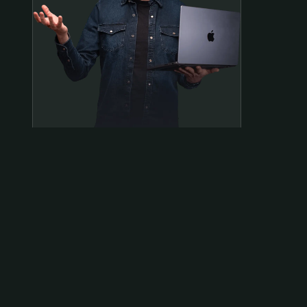
Samen op pad?
ben@beninbeeld.nl
0642458056
Contactpagina