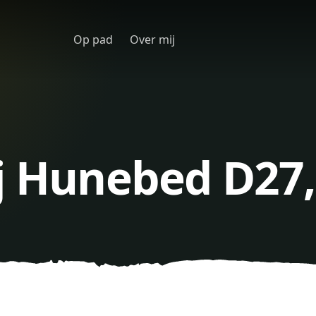
Op pad
Over mij
j Hunebed D27,