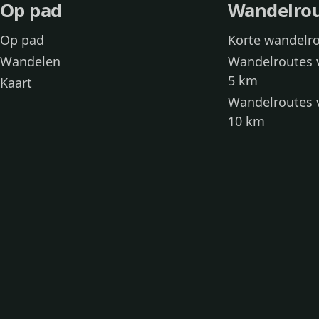
Op pad
Wandelro
Op pad
Korte wandelr
Wandelen
Wandelroutes 
5 km
Kaart
Wandelroutes 
10 km
Wandelroutes 
kinderen
Toegankelijke
Wandelen met
Loslooproutes