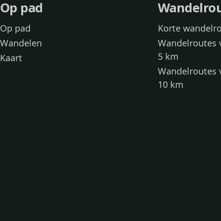
Op pad
Wandelro
Op pad
Korte wandelr
Wandelen
Wandelroutes 
5 km
Kaart
Wandelroutes 
10 km
Wandelroutes 
kinderen
Toegankelijke
Wandelen met
Loslooproutes