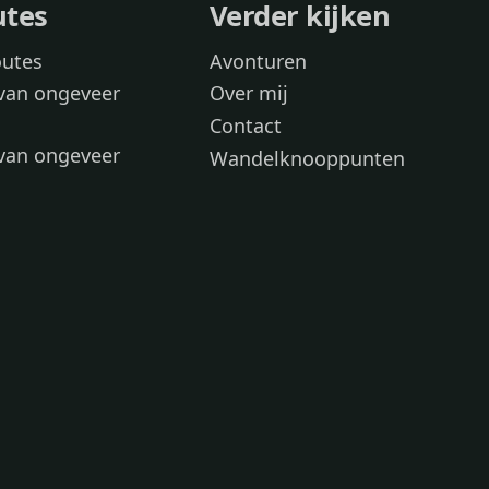
utes
Verder kijken
outes
Avonturen
van ongeveer
Over mij
Contact
van ongeveer
Wandelknooppunten
voor
 wandelroutes
 hond
 honden