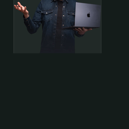
Samen op pad?
ben@beninbeeld.nl
0642458056
Contactpagina