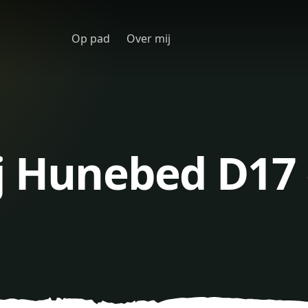
Op pad
Over mij
j Hunebed D17 