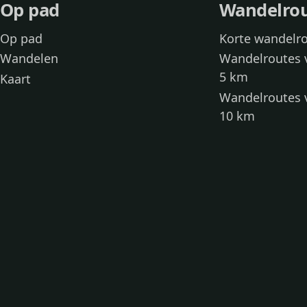
Op pad
Wandelro
Op pad
Korte wandelr
Wandelen
Wandelroutes 
5 km
Kaart
Wandelroutes 
10 km
Wandelroutes 
kinderen
Toegankelijke
Wandelen met
Loslooproutes