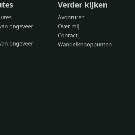
utes
Verder kijken
outes
Avonturen
van ongeveer
Over mij
Contact
van ongeveer
Wandelknooppunten
voor
 wandelroutes
 hond
 honden