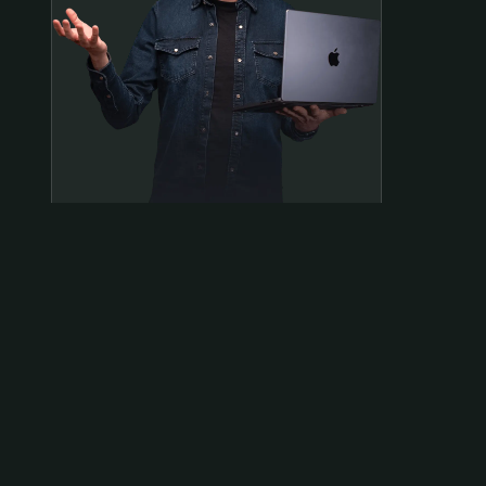
Samen op pad?
ben@beninbeeld.nl
0642458056
Contactpagina