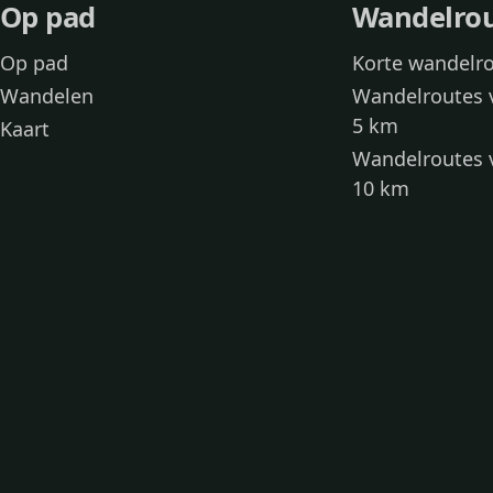
Op pad
Wandelro
Op pad
Korte wandelr
Wandelen
Wandelroutes 
5 km
Kaart
Wandelroutes 
10 km
Wandelroutes 
kinderen
Toegankelijke
Wandelen met
Loslooproutes