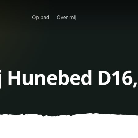
Op pad
Over mij
j Hunebed D16,