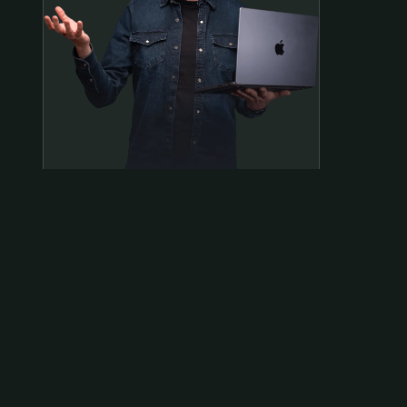
Samen op pad?
ben@beninbeeld.nl
0642458056
Contactpagina