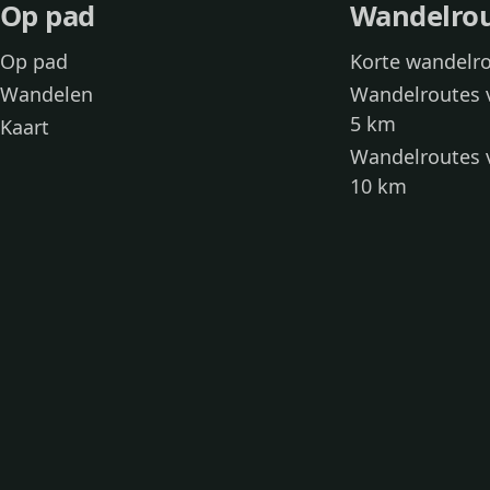
Op pad
Wandelro
Op pad
Korte wandelr
Wandelen
Wandelroutes 
5 km
Kaart
Wandelroutes 
10 km
Wandelroutes 
kinderen
Toegankelijke
Wandelen met
Loslooproutes