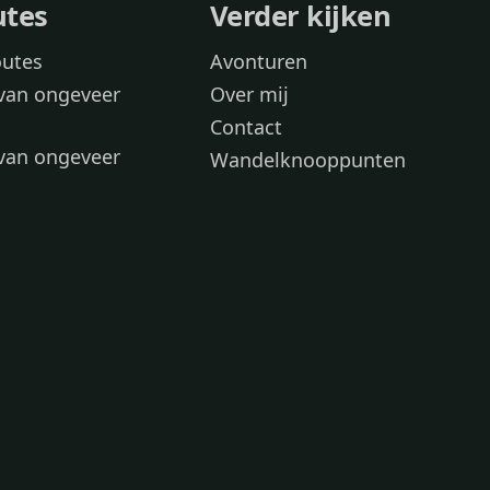
utes
Verder kijken
outes
Avonturen
van ongeveer
Over mij
Contact
van ongeveer
Wandelknooppunten
voor
 wandelroutes
 hond
 honden