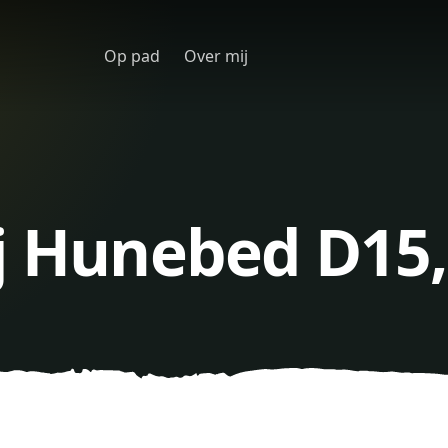
Op pad
Over mij
ij Hunebed D15