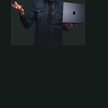
Samen op pad?
ben@beninbeeld.nl
0642458056
Contactpagina