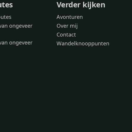
utes
Verder kijken
outes
Avonturen
van ongeveer
Over mij
Contact
van ongeveer
Wandelknooppunten
voor
 wandelroutes
 hond
 honden