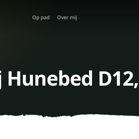
Op pad
Over mij
j Hunebed D12,