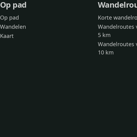
Op pad
Wandelro
Op pad
Korte wandelr
Wandelen
Wandelroutes 
5 km
Kaart
Wandelroutes 
10 km
Wandelroutes 
kinderen
Toegankelijke
Wandelen met
Loslooproutes