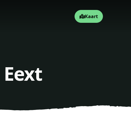
Kaart
 Eext