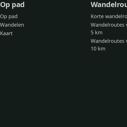
Op pad
Wandelro
Op pad
Korte wandelr
Wandelen
Wandelroutes 
5 km
Kaart
Wandelroutes 
10 km
Wandelroutes 
kinderen
Toegankelijke
Wandelen met
Loslooproutes