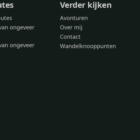
utes
Verder kijken
outes
Avonturen
van ongeveer
Over mij
Contact
van ongeveer
Wandelknooppunten
voor
 wandelroutes
 hond
 honden