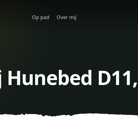
Op pad
Over mij
j Hunebed D11,