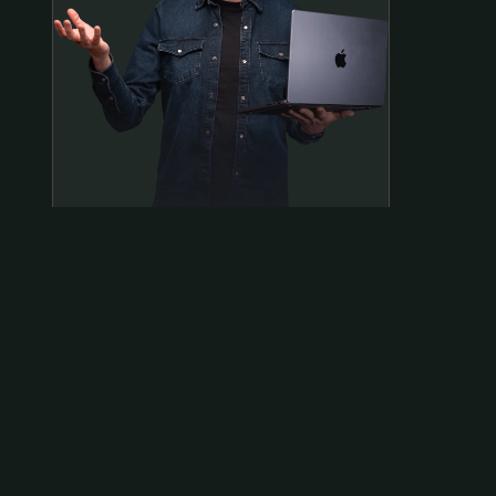
Samen op pad?
ben@beninbeeld.nl
0642458056
Contactpagina