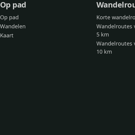
Op pad
Wandelro
Op pad
Korte wandelr
Wandelen
Wandelroutes 
5 km
Kaart
Wandelroutes 
10 km
Wandelroutes 
kinderen
Toegankelijke
Wandelen met
Loslooproutes