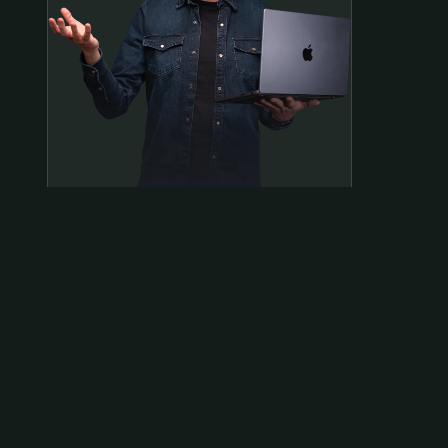
Samen op pad?
ben@beninbeeld.nl
0642458056
Contactpagina