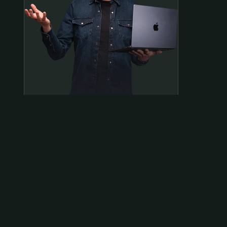
Samen op pad?
ben@beninbeeld.nl
0642458056
Contactpagina