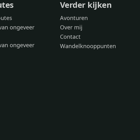
utes
Verder kijken
outes
Avonturen
van ongeveer
Over mij
Contact
van ongeveer
Wandelknooppunten
voor
 wandelroutes
 hond
 honden