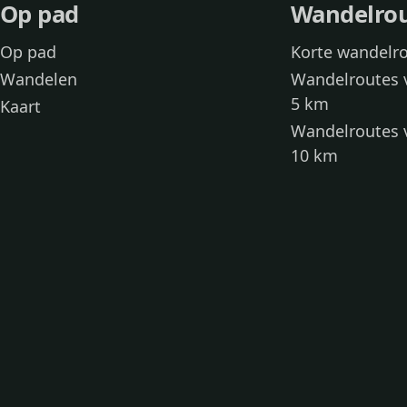
Op pad
Wandelro
Op pad
Korte wandelr
Wandelen
Wandelroutes 
5 km
Kaart
Wandelroutes 
10 km
Wandelroutes 
kinderen
Toegankelijke
Wandelen met
Loslooproutes