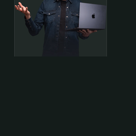
Samen op pad?
ben@beninbeeld.nl
0642458056
Contactpagina