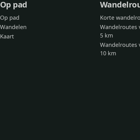
Op pad
Wandelro
Op pad
Korte wandelr
Wandelen
Wandelroutes 
5 km
Kaart
Wandelroutes 
10 km
Wandelroutes 
kinderen
Toegankelijke
Wandelen met
Loslooproutes