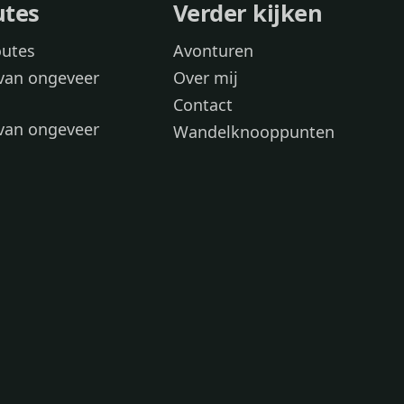
utes
Verder kijken
outes
Avonturen
van ongeveer
Over mij
Contact
van ongeveer
Wandelknooppunten
voor
 wandelroutes
 hond
 honden