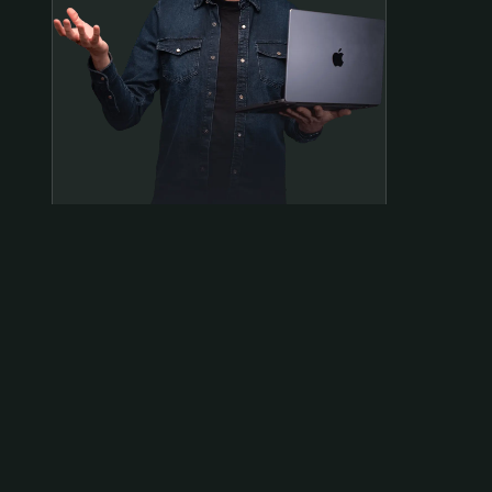
Samen op pad?
ben@beninbeeld.nl
0642458056
Contactpagina