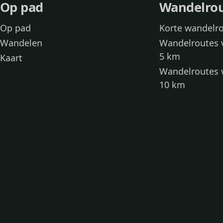
Op pad
Wandelro
Op pad
Korte wandelr
Wandelen
Wandelroutes 
5 km
Kaart
Wandelroutes 
10 km
Wandelroutes 
kinderen
Toegankelijke
Wandelen met
Loslooproutes