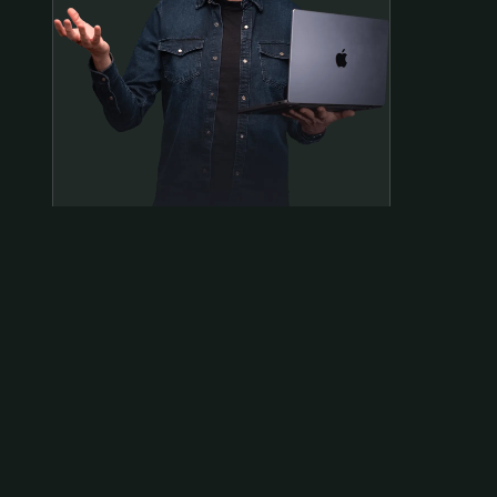
Samen op pad?
ben@beninbeeld.nl
0642458056
Contactpagina