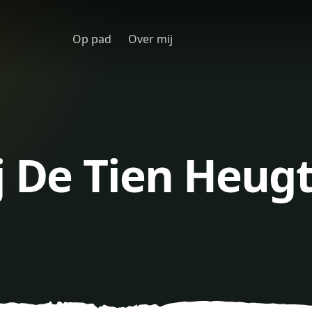
Op pad
Over mij
j De Tien Heug