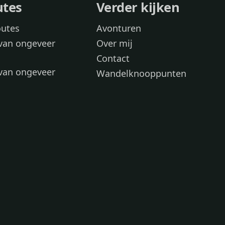
utes
Verder kijken
outes
Avonturen
van ongeveer
Over mij
Contact
van ongeveer
Wandelknooppunten
voor
 wandelroutes
 hond
 honden