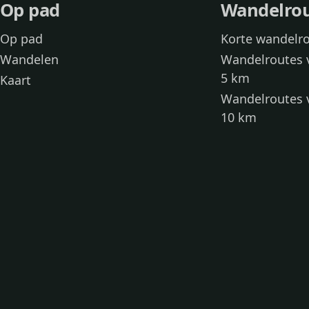
Op pad
Wandelro
Op pad
Korte wandelr
Wandelen
Wandelroutes 
5 km
Kaart
Wandelroutes 
10 km
Wandelroutes 
kinderen
Toegankelijke
Wandelen met
Loslooproutes