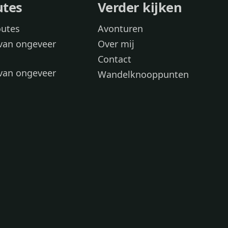
utes
Verder kijken
outes
Avonturen
van ongeveer
Over mij
Contact
van ongeveer
Wandelknooppunten
voor
 wandelroutes
 hond
 honden