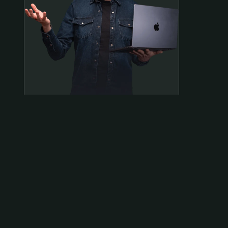
Samen op pad?
ben@beninbeeld.nl
0642458056
Contactpagina