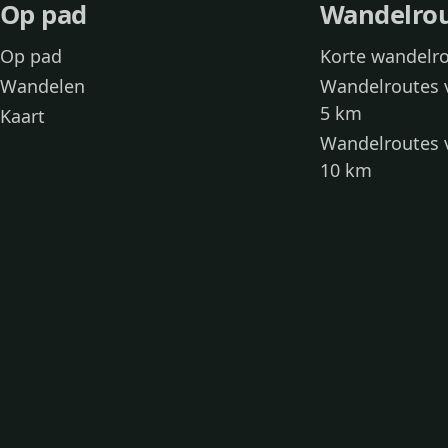
Op pad
Wandelro
Op pad
Korte wandelr
Wandelen
Wandelroutes 
5 km
Kaart
Wandelroutes 
10 km
Wandelroutes 
kinderen
Toegankelijke
Wandelen met
Loslooproutes