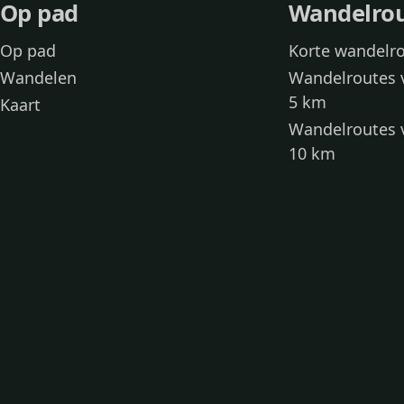
Op pad
Wandelro
Op pad
Korte wandelr
Wandelen
Wandelroutes 
5 km
Kaart
Wandelroutes 
10 km
Wandelroutes 
kinderen
Toegankelijke
Wandelen met
Loslooproutes