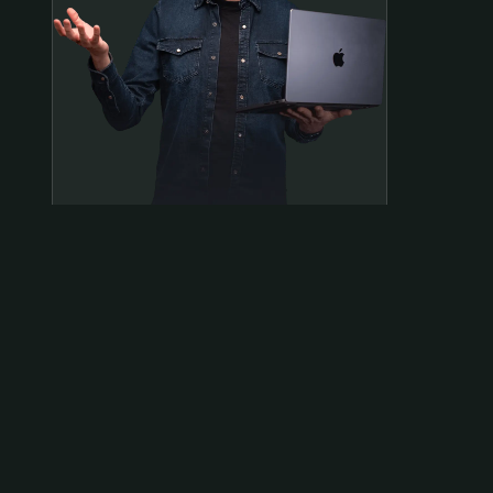
Samen op pad?
ben@beninbeeld.nl
0642458056
Contactpagina