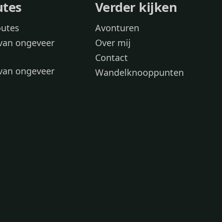
utes
Verder kijken
outes
Avonturen
van ongeveer
Over mij
Contact
van ongeveer
Wandelknooppunten
voor
 wandelroutes
 hond
 honden