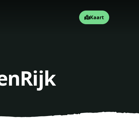
Kaart
enRijk