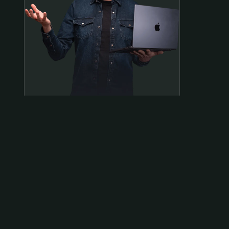
Samen op pad?
ben@beninbeeld.nl
0642458056
Contactpagina