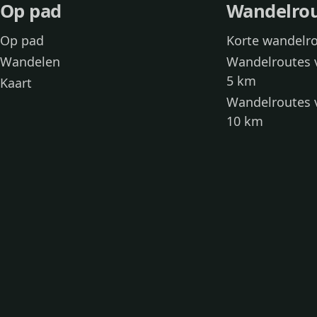
Op pad
Wandelro
Op pad
Korte wandelr
Wandelen
Wandelroutes 
5 km
Kaart
Wandelroutes 
10 km
Wandelroutes 
kinderen
Toegankelijke
Wandelen met
Loslooproutes