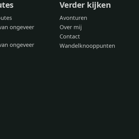
utes
Verder kijken
outes
Avonturen
van ongeveer
Over mij
Contact
van ongeveer
Wandelknooppunten
voor
 wandelroutes
 hond
 honden