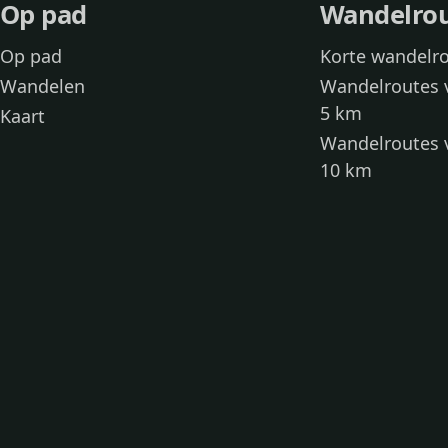
Op pad
Wandelro
Op pad
Korte wandelr
Wandelen
Wandelroutes 
5 km
Kaart
Wandelroutes 
10 km
Wandelroutes 
kinderen
Toegankelijke
Wandelen met
Loslooproutes