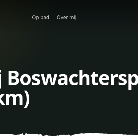
Op pad
Over mij
ij Boswachters
 km)