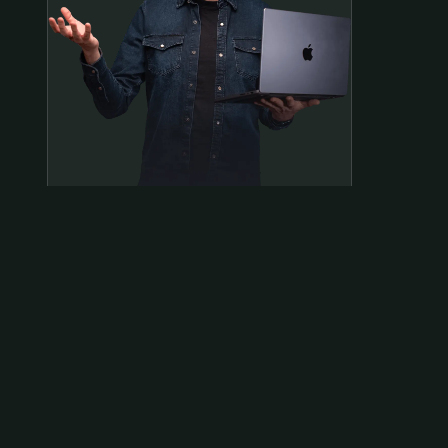
Samen op pad?
ben@beninbeeld.nl
0642458056
Contactpagina