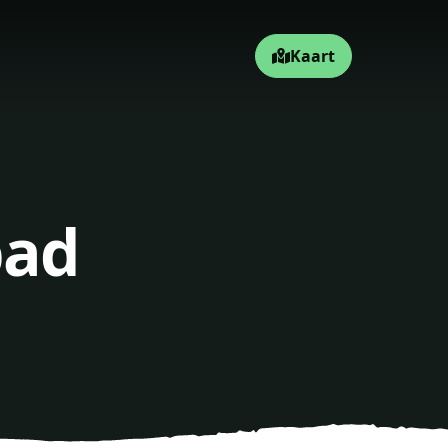
Kaart
pad