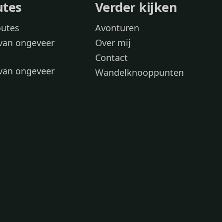
utes
Verder kijken
outes
Avonturen
van ongeveer
Over mij
Contact
van ongeveer
Wandelknooppunten
voor
 wandelroutes
 hond
 honden