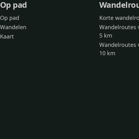
Op pad
Wandelro
Op pad
Korte wandelr
Wandelen
Wandelroutes 
5 km
Kaart
Wandelroutes 
10 km
Wandelroutes 
kinderen
Toegankelijke
Wandelen met
Loslooproutes