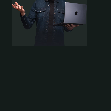
Samen op pad?
ben@beninbeeld.nl
0642458056
Contactpagina