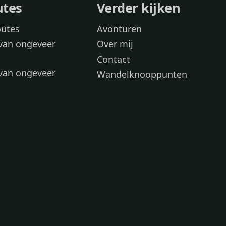
utes
Verder kijken
outes
Avonturen
van ongeveer
Over mij
Contact
van ongeveer
Wandelknooppunten
voor
 wandelroutes
 hond
 honden