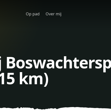
Op pad
Over mij
ij Boswachters
(15 km)