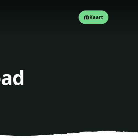
Kaart
pad