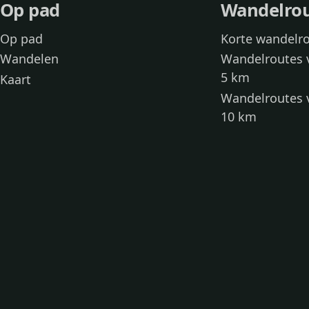
Op pad
Wandelro
Op pad
Korte wandelr
Wandelen
Wandelroutes 
5 km
Kaart
Wandelroutes 
10 km
Wandelroutes 
kinderen
Toegankelijke
Wandelen met
Loslooproutes