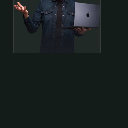
Samen op pad?
ben@beninbeeld.nl
0642458056
Contactpagina