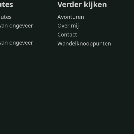
utes
Verder kijken
outes
Avonturen
van ongeveer
Over mij
Contact
van ongeveer
Wandelknooppunten
voor
 wandelroutes
 hond
 honden