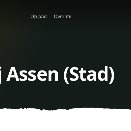
Op pad
Over mij
j Assen (Stad)